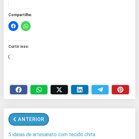
Compartilhe:
Curtir isso:
C
a
r
r
e
g
a
n
ANTERIOR
d
o
5 ideias de artesanato com tecido chita