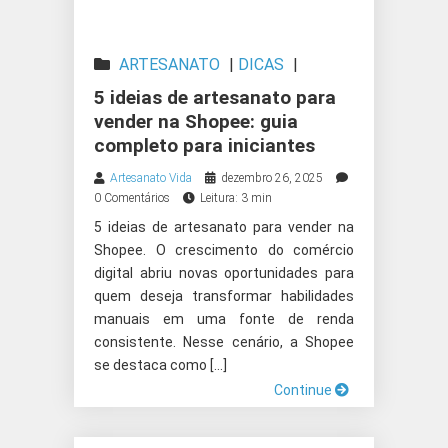
ARTESANATO
|
DICAS
|
PRODUTOS ARTESANAIS
5 ideias de artesanato para
vender na Shopee: guia
completo para iniciantes
Artesanato Vida
dezembro 26, 2025
0 Comentários
Leitura: 3 min
5 ideias de artesanato para vender na
Shopee. O crescimento do comércio
digital abriu novas oportunidades para
quem deseja transformar habilidades
manuais em uma fonte de renda
consistente. Nesse cenário, a Shopee
se destaca como […]
Continue