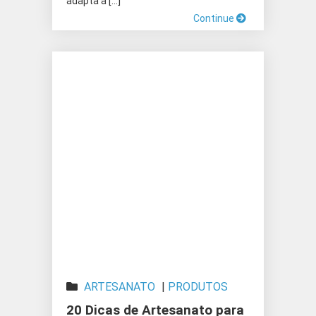
adapta a […]
Continue
ARTESANATO
|
PRODUTOS
ARTESANAIS
20 Dicas de Artesanato para