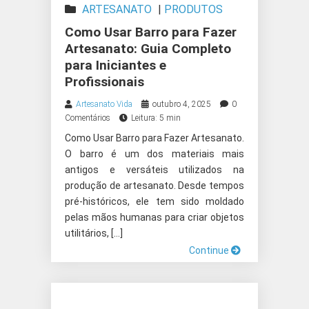
ARTESANATO
|
PRODUTOS
ARTESANAIS
Como Usar Barro para Fazer
Artesanato: Guia Completo
para Iniciantes e
Profissionais
Artesanato Vida
outubro 4, 2025
0
Comentários
Leitura: 5 min
Como Usar Barro para Fazer Artesanato.
O barro é um dos materiais mais
antigos e versáteis utilizados na
produção de artesanato. Desde tempos
pré-históricos, ele tem sido moldado
pelas mãos humanas para criar objetos
utilitários, […]
Continue