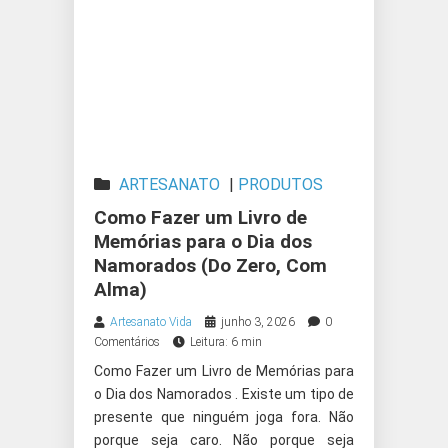
ARTESANATO
|
PRODUTOS
ARTESANAIS
Como Fazer um Livro de
Memórias para o Dia dos
Namorados (Do Zero, Com
Alma)
Artesanato Vida
junho 3, 2026
0
Comentários
Leitura: 6 min
Como Fazer um Livro de Memórias para
o Dia dos Namorados . Existe um tipo de
presente que ninguém joga fora. Não
porque seja caro. Não porque seja