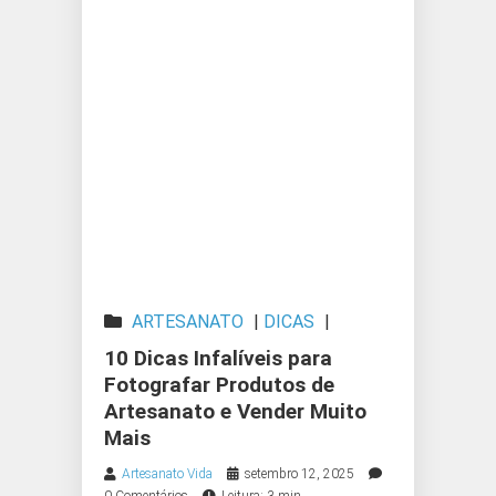
ARTESANATO
|
DICAS
|
PRODUTOS ARTESANAIS
10 Dicas Infalíveis para
Fotografar Produtos de
Artesanato e Vender Muito
Mais
Artesanato Vida
setembro 12, 2025