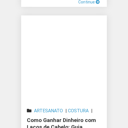
Continue
ARTESANATO
|
COSTURA
|
PRODUTOS ARTESANAIS
Como Ganhar Dinheiro com
Laços de Cabelo: Guia