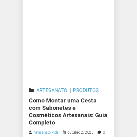
ARTESANATO
|
PRODUTOS
ARTESANAIS
|
SABONETE
Como Montar uma Cesta
ARTESANAL
|
SABONETES
com Sabonetes e
Cosméticos Artesanais: Guia
ARTESANAIS
Completo
Artesanato Vida
outubro 2, 2025
0