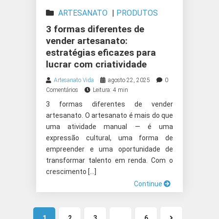
ARTESANATO
|
PRODUTOS
ARTESANAIS
3 formas diferentes de
vender artesanato:
estratégias eficazes para
lucrar com criatividade
Artesanato Vida
agosto 22, 2025
0
Comentários
Leitura: 4 min
3 formas diferentes de vender
artesanato. O artesanato é mais do que
uma atividade manual — é uma
expressão cultural, uma forma de
empreender e uma oportunidade de
transformar talento em renda. Com o
crescimento […]
Continue
1
2
3
…
6