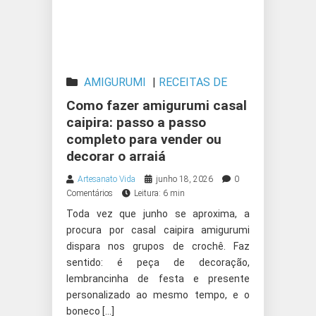
AMIGURUMI
|
RECEITAS DE
AMIGURUMI
Como fazer amigurumi casal
caipira: passo a passo
completo para vender ou
decorar o arraiá
Artesanato Vida
junho 18, 2026
0
Comentários
Leitura: 6 min
Toda vez que junho se aproxima, a
procura por casal caipira amigurumi
dispara nos grupos de crochê. Faz
sentido: é peça de decoração,
lembrancinha de festa e presente
personalizado ao mesmo tempo, e o
boneco […]