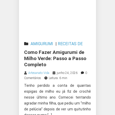
AMIGURUMI
|
RECEITAS DE
AMIGURUMI
Como Fazer Amigurumi de
Milho Verde: Passo a Passo
Completo
Artesanato Vida
junho 24, 2026
0
Comentários
Leitura: 6 min
Tenho perdido a conta de quantas
espigas de milho eu já fiz de crochê
nesse último ano. Comecei tentando
agradar minha filha, que pediu um “milho
de pelúcia” depois de ver um quitutinho