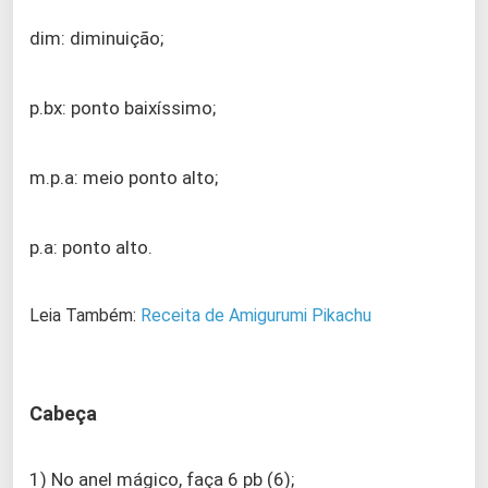
dim: diminuição;
p.bx: ponto baixíssimo;
m.p.a: meio ponto alto;
p.a: ponto alto.
Leia Também:
R
eceita de Amigurumi Pikachu
Cabeça
1) No anel mágico, faça 6 pb (6);