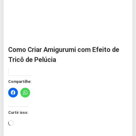
Como Criar Amigurumi com Efeito de
Tricô de Pelúcia
Compartilhe:
Curtir isso:
C
a