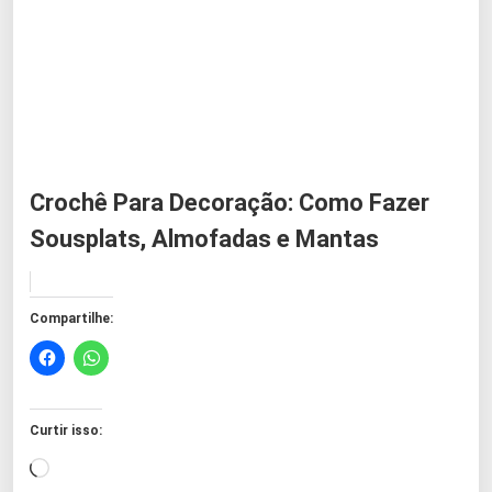
Crochê Para Decoração: Como Fazer
Sousplats, Almofadas e Mantas
Compartilhe:
Curtir isso:
C