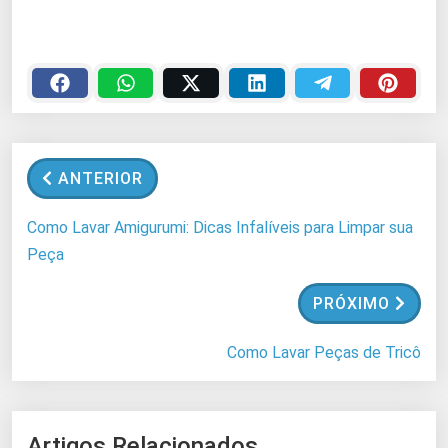
a
r
r
e
g
a
n
ANTERIOR
d
o
Como Lavar Amigurumi: Dicas Infalíveis para Limpar sua
.
Peça
.
.
PRÓXIMO
Como Lavar Peças de Tricô
Artigos Relacionados