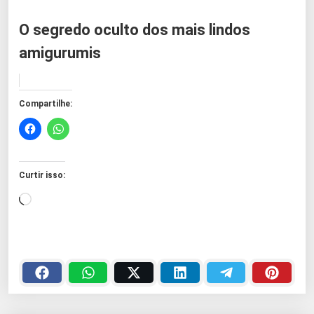
O segredo oculto dos mais lindos
amigurumis
Compartilhe:
Curtir isso:
C
a
r
r
e
g
a