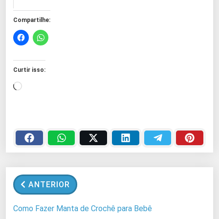
Compartilhe:
Curtir isso:
C
a
r
r
e
g
a
n
ANTERIOR
d
o
Como Fazer Manta de Crochê para Bebê
.