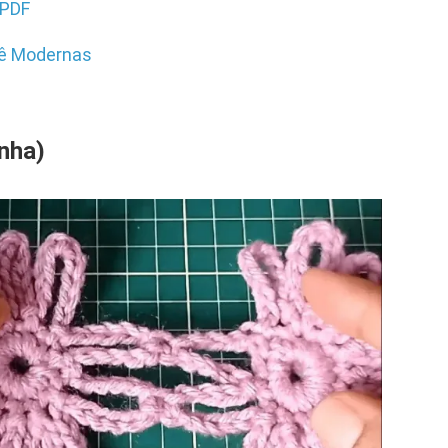
 PDF
hê Modernas
nha)