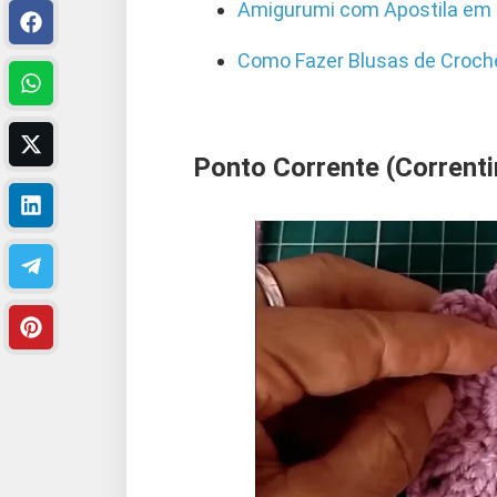
Amigurumi com Apostila em
Como Fazer Blusas de Croc
Ponto Corrente (Correnti