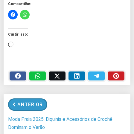
Compartilhe:
Curtir isso:
C
a
r
r
e
g
a
n
ANTERIOR
d
o
Moda Praia 2025: Biquinis e Acessórios de Crochê
.
Dominam o Verão
.