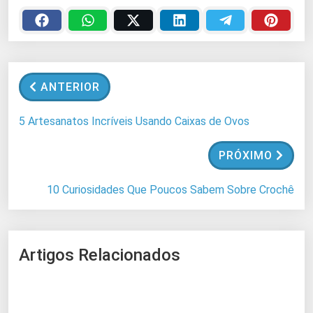
r
e
g
a
n
ANTERIOR
d
o
5 Artesanatos Incríveis Usando Caixas de Ovos
.
.
PRÓXIMO
.
10 Curiosidades Que Poucos Sabem Sobre Crochê
Artigos Relacionados