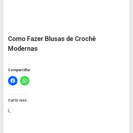
Como Fazer Blusas de Crochê
Modernas
Compartilhe:
Curtir isso:
C
a
r