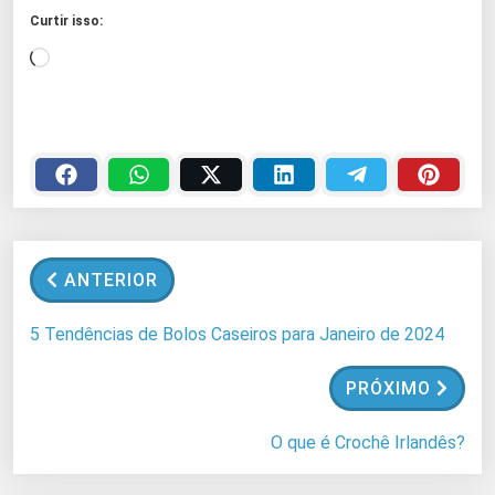
Curtir isso:
C
a
r
r
e
g
a
n
ANTERIOR
d
o
5 Tendências de Bolos Caseiros para Janeiro de 2024
.
.
PRÓXIMO
.
O que é Crochê Irlandês?