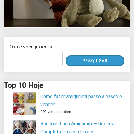
O que você procura
PESQUISAR
Top 10 Hoje
Como fazer amigurumi passo a passo e
vender
392 visualizações
Bonecas Fada Amigurumi – Receita
Completa Passo a Passo