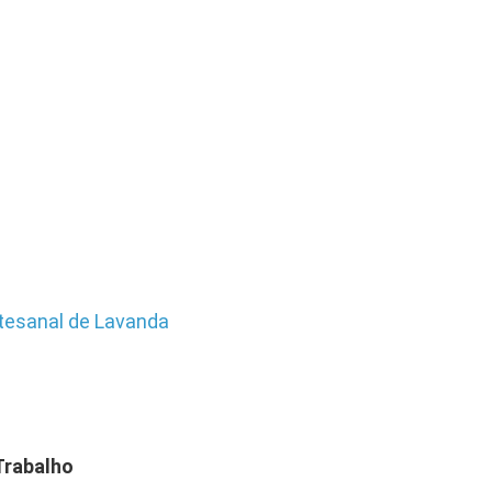
tesanal de Lava
nda
Trabalho