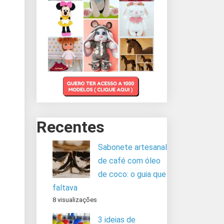
Recentes
Sabonete artesanal
de café com óleo
de coco: o guia que
faltava
8 visualizações
3 ideias de