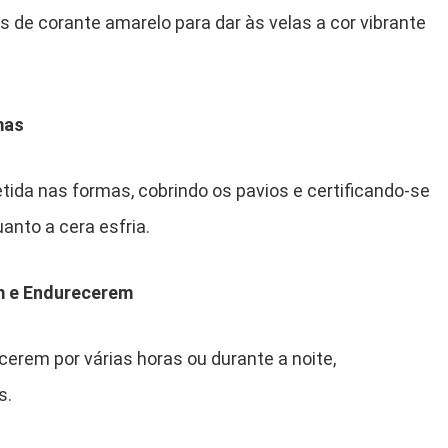
s de corante amarelo para dar às velas a cor vibrante
mas
tida nas formas, cobrindo os pavios e certificando-se
nto a cera esfria.
em e Endurecerem
cerem por várias horas ou durante a noite,
s.