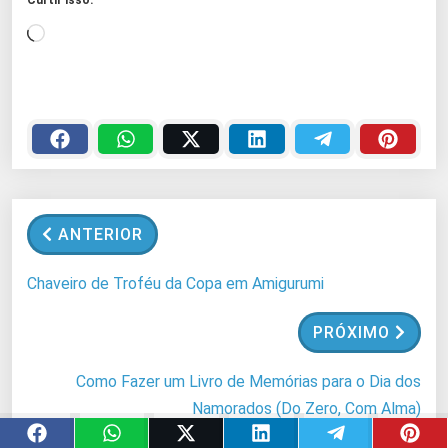
C
a
r
r
e
g
a
n
ANTERIOR
d
o
Chaveiro de Troféu da Copa em Amigurumi
.
.
PRÓXIMO
.
Como Fazer um Livro de Memórias para o Dia dos
Namorados (Do Zero, Com Alma)