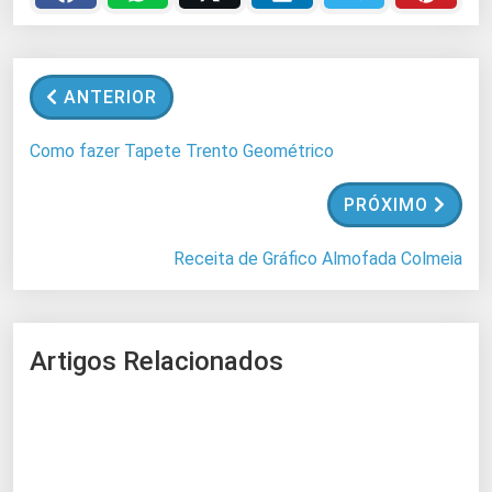
g
a
n
ANTERIOR
d
o
Como fazer Tapete Trento Geométrico
.
.
PRÓXIMO
.
Receita de Gráfico Almofada Colmeia
Artigos Relacionados