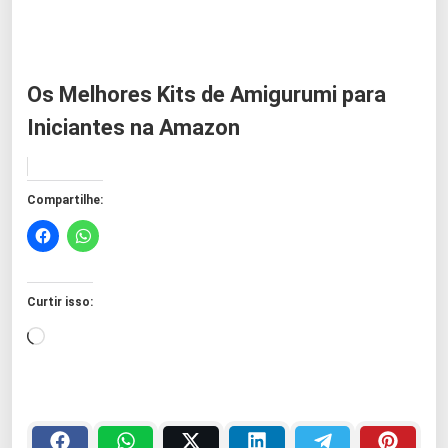
Os Melhores Kits de Amigurumi para
Iniciantes na Amazon
Compartilhe:
Curtir isso:
C
a
r
r
e