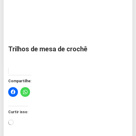
Trilhos de mesa de crochê
Compartilhe:
Curtir isso:
C
a
r