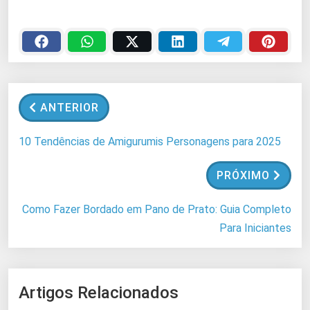
r
e
g
a
n
d
o
.
ANTERIOR
.
.
10 Tendências de Amigurumis Personagens para 2025
PRÓXIMO
Como Fazer Bordado em Pano de Prato: Guia Completo
Para Iniciantes
Artigos Relacionados