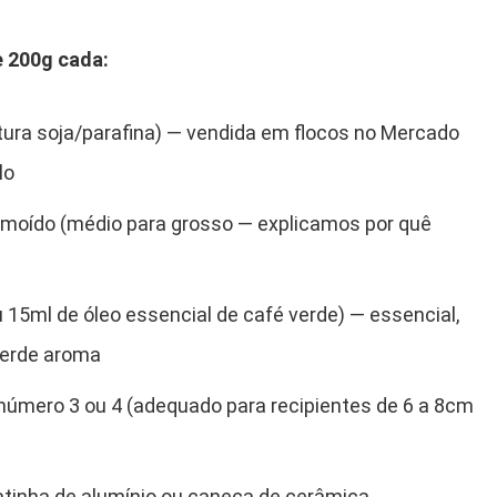
e 200g cada:
tura soja/parafina) — vendida em flocos no Mercado
lo
e moído (médio para grosso — explicamos por quê
 15ml de óleo essencial de café verde) — essencial,
perde aroma
 número 3 ou 4 (adequado para recipientes de 6 a 8cm
 latinha de alumínio ou caneca de cerâmica