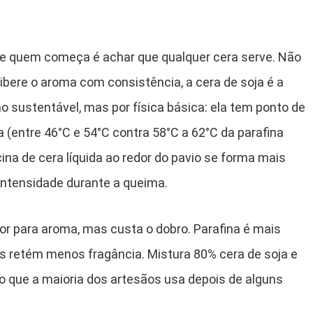
de quem começa é achar que qualquer cera serve. Não
libere o aroma com consistência, a cera de soja é a
 sustentável, mas por física básica: ela tem ponto de
a (entre 46°C e 54°C contra 58°C a 62°C da parafina
ina de cera líquida ao redor do pavio se forma mais
intensidade durante a queima.
or para aroma, mas custa o dobro. Parafina é mais
as retém menos fragância. Mistura 80% cera de soja e
rio que a maioria dos artesãos usa depois de alguns