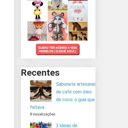
Recentes
Sabonete artesanal
de café com óleo
de coco: o guia que
faltava
8 visualizações
3 ideias de