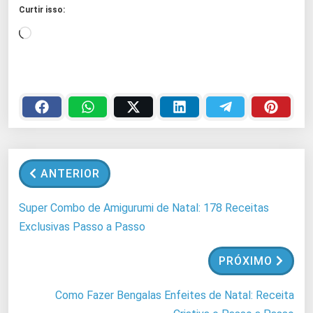
Curtir isso:
C
a
r
r
e
g
a
n
ANTERIOR
d
o
Super Combo de Amigurumi de Natal: 178 Receitas
.
Exclusivas Passo a Passo
.
.
PRÓXIMO
Como Fazer Bengalas Enfeites de Natal: Receita