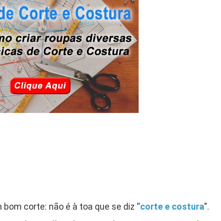
om corte: não é à toa que se diz “
corte e costura
”.