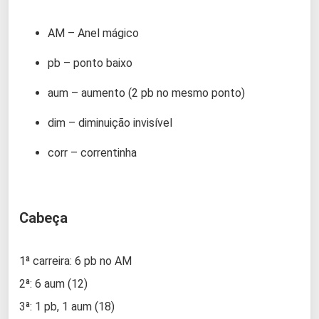
AM – Anel mágico
pb – ponto baixo
aum – aumento (2 pb no mesmo ponto)
dim – diminuição invisível
corr – correntinha
Cabeça
1ª carreira: 6 pb no AM
2ª: 6 aum (12)
3ª: 1 pb, 1 aum (18)