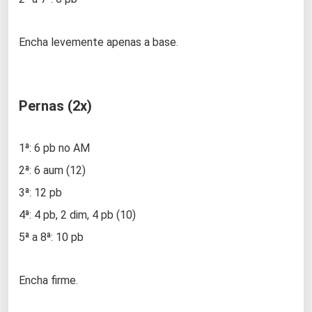
Encha levemente apenas a base.
Pernas (2x)
1ª: 6 pb no AM
2ª: 6 aum (12)
3ª: 12 pb
4ª: 4 pb, 2 dim, 4 pb (10)
5ª a 8ª: 10 pb
Encha firme.