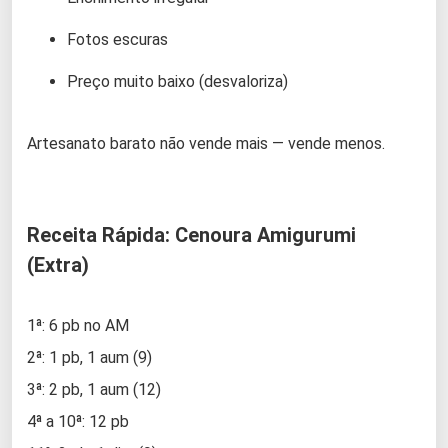
Fotos escuras
Preço muito baixo (desvaloriza)
Artesanato barato não vende mais — vende menos.
Receita Rápida: Cenoura Amigurumi
(Extra)
1ª: 6 pb no AM
2ª: 1 pb, 1 aum (9)
3ª: 2 pb, 1 aum (12)
4ª a 10ª: 12 pb