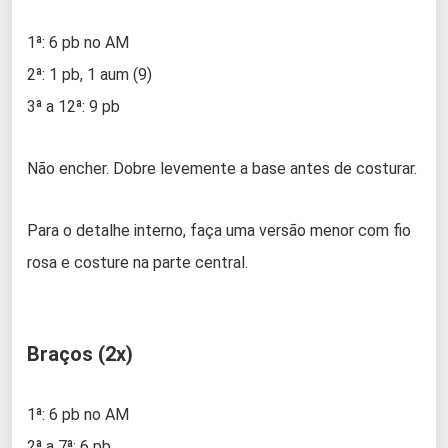
1ª: 6 pb no AM
2ª: 1 pb, 1 aum (9)
3ª a 12ª: 9 pb
Não encher. Dobre levemente a base antes de costurar.
Para o detalhe interno, faça uma versão menor com fio
rosa e costure na parte central.
Braços (2x)
1ª: 6 pb no AM
2ª a 7ª: 6 pb