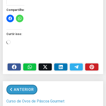
Compartilhe:
Curtir isso:
C
a
r
r
e
g
a
n
ANTERIOR
d
o
Curso de Ovos de Páscoa Gourmet
.