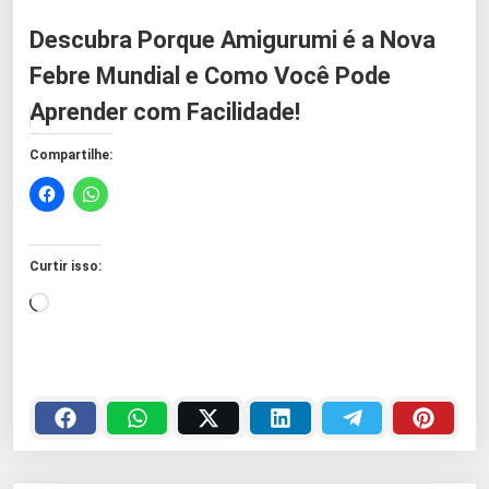
Descubra Porque Amigurumi é a Nova
Febre Mundial e Como Você Pode
Aprender com Facilidade!
Compartilhe:
Curtir isso:
C
a
r
r
e
g
a