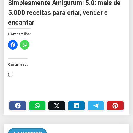
Simplesmente Amigurumi 5.0: mais de
5.000 receitas para criar, vender e
encantar
Compartilhe:
Curtir isso:
C
a
r
r
e
g
a
n