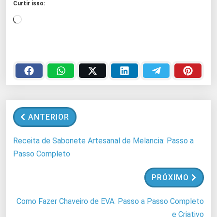
Curtir isso:
C
a
r
r
e
g
a
n
ANTERIOR
d
o
Receita de Sabonete Artesanal de Melancia: Passo a
.
Passo Completo
.
.
PRÓXIMO
Como Fazer Chaveiro de EVA: Passo a Passo Completo
e Criativo