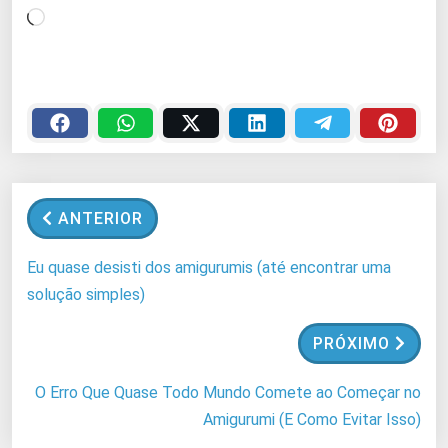
C
a
r
r
e
g
a
n
ANTERIOR
d
o
Eu quase desisti dos amigurumis (até encontrar uma
.
solução simples)
.
.
PRÓXIMO
O Erro Que Quase Todo Mundo Comete ao Começar no
Amigurumi (E Como Evitar Isso)