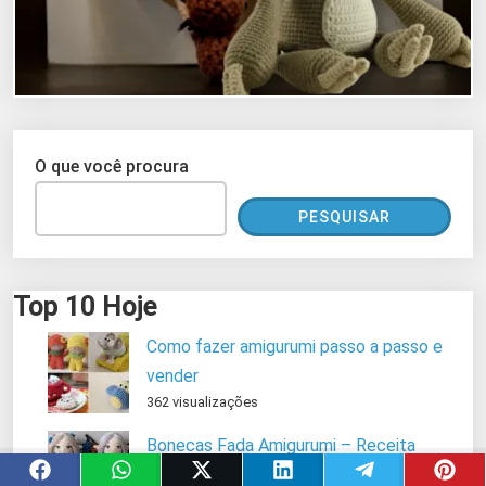
O que você procura
PESQUISAR
Top 10 Hoje
Como fazer amigurumi passo a passo e
vender
362 visualizações
Bonecas Fada Amigurumi – Receita
Completa Passo a Passo