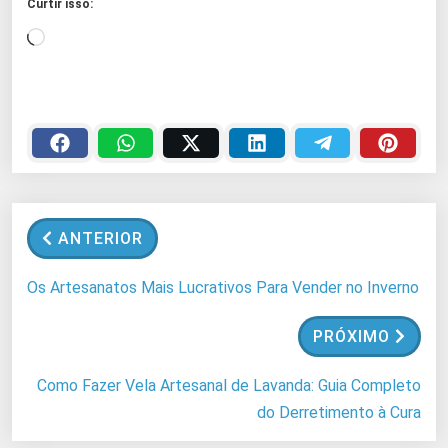
Curtir isso:
C
a
r
r
e
g
a
n
ANTERIOR
d
o
Os Artesanatos Mais Lucrativos Para Vender no Inverno
.
.
PRÓXIMO
.
Como Fazer Vela Artesanal de Lavanda: Guia Completo
do Derretimento à Cura