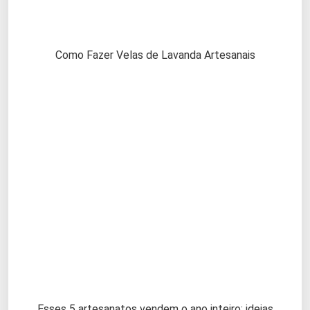
Como Fazer Velas de Lavanda Artesanais
Esses 5 artesanatos vendem o ano inteiro: ideias