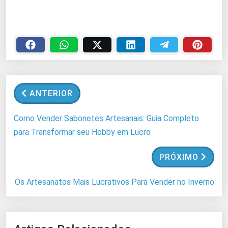
a
r
r
e
g
a
n
ANTERIOR
d
o
Como Vender Sabonetes Artesanais: Guia Completo
.
para Transformar seu Hobby em Lucro
.
.
PRÓXIMO
Os Artesanatos Mais Lucrativos Para Vender no Inverno