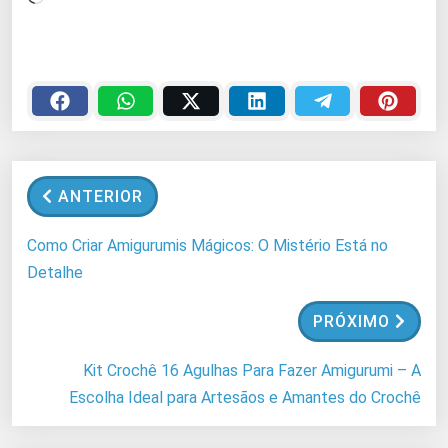
a
r
r
e
g
a
n
ANTERIOR
d
o
Como Criar Amigurumis Mágicos: O Mistério Está no
.
Detalhe
.
.
PRÓXIMO
Kit Crochê 16 Agulhas Para Fazer Amigurumi – A
Escolha Ideal para Artesãos e Amantes do Crochê