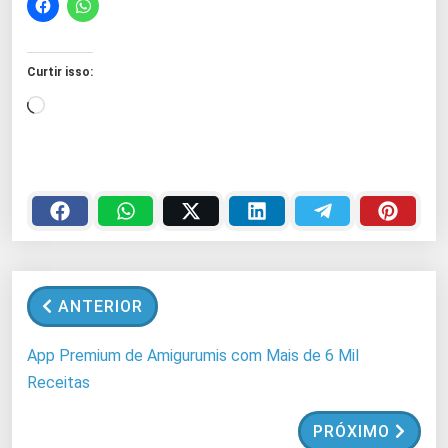
Curtir isso:
C
a
r
r
e
g
a
n
ANTERIOR
d
o
App Premium de Amigurumis com Mais de 6 Mil
.
Receitas
.
.
PRÓXIMO