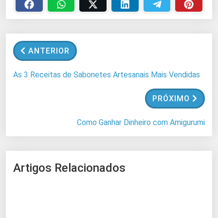
e
g
a
n
ANTERIOR
d
o
As 3 Receitas de Sabonetes Artesanais Mais Vendidas
.
.
PRÓXIMO
.
Como Ganhar Dinheiro com Amigurumi
Artigos Relacionados