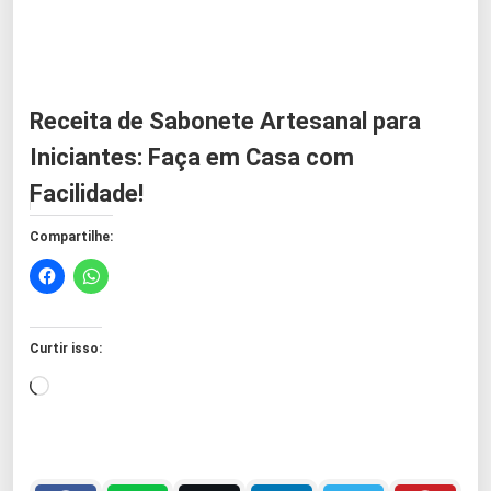
Receita de Sabonete Artesanal para
Iniciantes: Faça em Casa com
Facilidade!
Compartilhe:
Curtir isso:
C
a
r
r