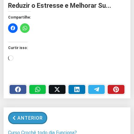
Reduzir o Estresse e Melhorar Su...
Compartilhe:
Curtir isso:
C
a
r
r
e
g
a
n
ANTERIOR
d
o
Curso Crochê todo dia Funciona?