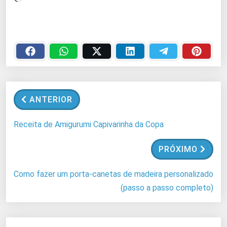
a
r
r
e
g
a
n
ANTERIOR
d
o
Receita de Amigurumi Capivarinha da Copa
.
.
PRÓXIMO
.
Como fazer um porta-canetas de madeira personalizado
(passo a passo completo)