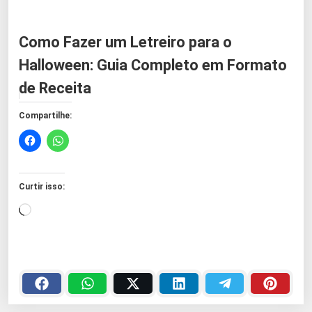
Como Fazer um Letreiro para o
Halloween: Guia Completo em Formato
de Receita
Compartilhe:
Curtir isso:
C
a
r
r
e
g