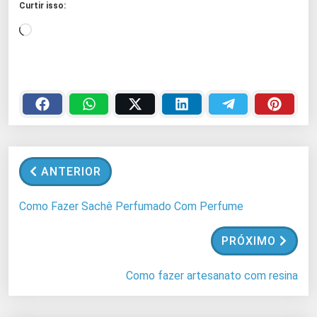
Curtir isso:
C
a
r
r
e
g
a
n
ANTERIOR
d
o
Como Fazer Sachê Perfumado Com Perfume
.
.
PRÓXIMO
.
Como fazer artesanato com resina