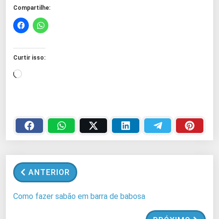
Compartilhe:
Curtir isso:
C
a
r
r
e
g
a
n
ANTERIOR
d
o
Como fazer sabão em barra de babosa
.
.