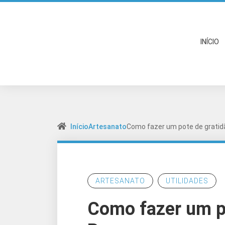
INÍCIO
Início
Artesanato
Como fazer um pote de gratid
ARTESANATO
UTILIDADES
Como fazer um p