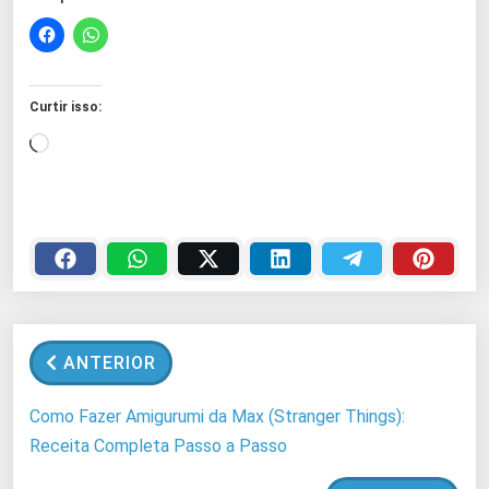
Curtir isso:
C
a
r
r
e
g
a
n
ANTERIOR
d
o
Como Fazer Amigurumi da Max (Stranger Things):
.
Receita Completa Passo a Passo
.