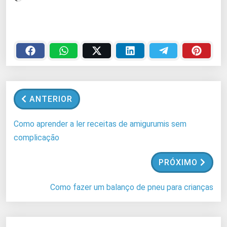
a
r
r
e
g
a
n
ANTERIOR
d
o
Como aprender a ler receitas de amigurumis sem
.
complicação
.
.
PRÓXIMO
Como fazer um balanço de pneu para crianças