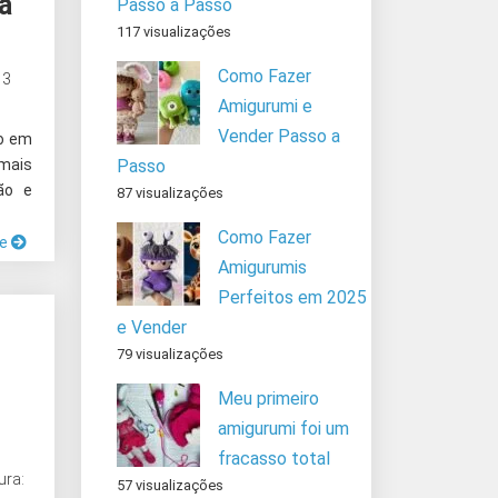
à
Passo a Passo
117 visualizações
Como Fazer
 3
Amigurumi e
Vender Passo a
do em
Passo
 mais
ção e
87 visualizações
Como Fazer
ue
Amigurumis
Perfeitos em 2025
e Vender
79 visualizações
Meu primeiro
amigurumi foi um
fracasso total
ura:
57 visualizações