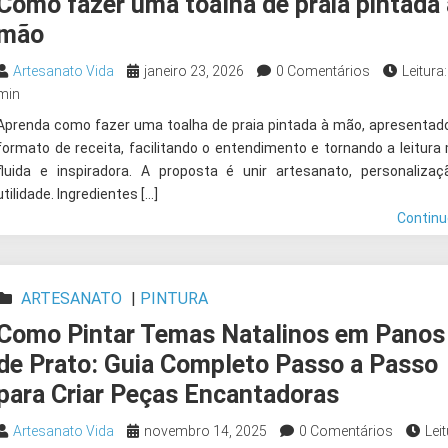
Como fazer uma toalha de praia pintada 
mão
Artesanato Vida
janeiro 23, 2026
0 Comentários
Leitura:
min
Aprenda como fazer uma toalha de praia pintada à mão, apresenta
formato de receita, facilitando o entendimento e tornando a leitura
fluida e inspiradora. A proposta é unir artesanato, personaliza
utilidade. Ingredientes […]
Contin
ARTESANATO
|
PINTURA
Como Pintar Temas Natalinos em Panos
de Prato: Guia Completo Passo a Passo
para Criar Peças Encantadoras
Artesanato Vida
novembro 14, 2025
0 Comentários
Leit