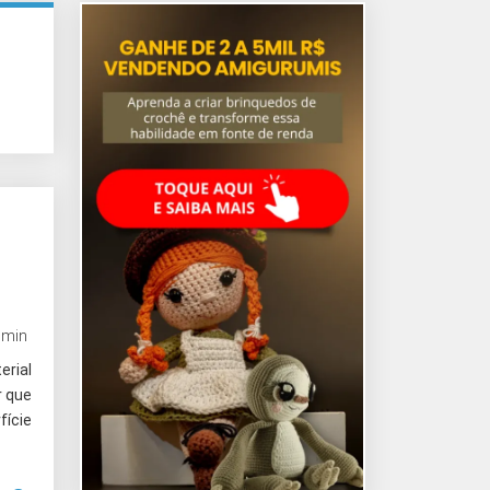
6 min
erial
r que
fície