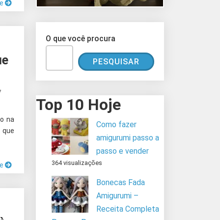
ue
O que você procura
ue
PESQUISAR
7
Top 10 Hoje
co na
Como fazer
a que
amigurumi passo a
passo e vender
364 visualizações
ue
Bonecas Fada
Amigurumi –
Receita Completa