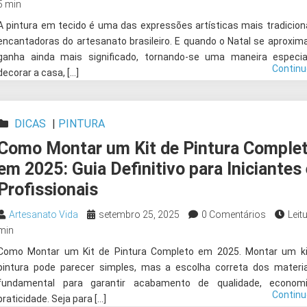
5 min
A pintura em tecido é uma das expressões artísticas mais tradicion
encantadoras do artesanato brasileiro. E quando o Natal se aproxima
ganha ainda mais significado, tornando-se uma maneira especia
Contin
decorar a casa, […]
DICAS
|
PINTURA
Como Montar um Kit de Pintura Comple
em 2025: Guia Definitivo para Iniciantes 
Profissionais
Artesanato Vida
setembro 25, 2025
0 Comentários
Leitu
min
Como Montar um Kit de Pintura Completo em 2025. Montar um ki
pintura pode parecer simples, mas a escolha correta dos materi
fundamental para garantir acabamento de qualidade, econom
Contin
praticidade. Seja para […]