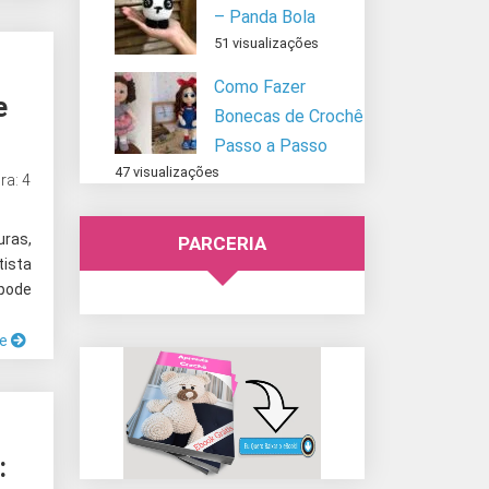
– Panda Bola
51 visualizações
Como Fazer
e
Bonecas de Crochê
Passo a Passo
47 visualizações
ra: 4
uras,
PARCERIA
ista
 pode
ue
: