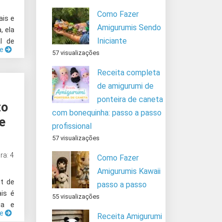
Como Fazer
ais e
Amigurumis Sendo
, ela
Iniciante
l de
ue
57 visualizações
Receita completa
de amigurumi de
ponteira de caneta
to
com bonequinha: passo a passo
e
profissional
57 visualizações
ra: 4
Como Fazer
Amigurumis Kawaii
t de
passo a passo
ais é
55 visualizações
ia e
ue
Receita Amigurumi