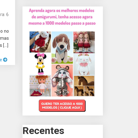
ra: 6
to no
temas
s […]
ue
Recentes