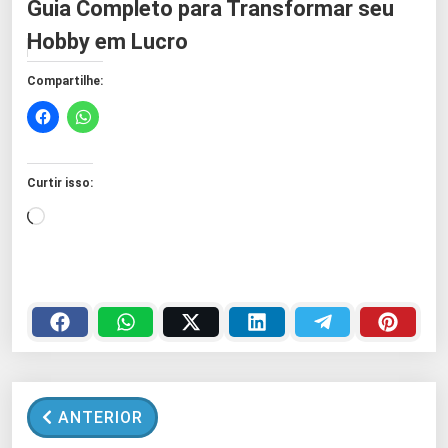
Guia Completo para Transformar seu
Hobby em Lucro
Compartilhe:
Curtir isso:
C
a
r
r
e
g
a
n
ANTERIOR
d