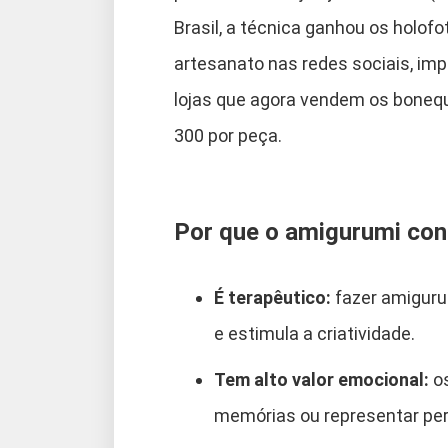
Brasil, a técnica ganhou os holo
artesanato nas redes sociais, im
lojas que agora vendem os bonequ
300 por peça.
Por que o amigurumi conq
É terapêutico:
fazer amigurum
e estimula a criatividade.
Tem alto valor emocional:
os
memórias ou representar pe