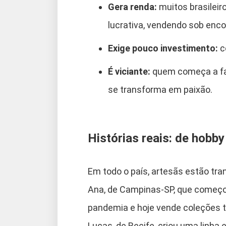
Gera renda:
muitos brasileir
lucrativa, vendendo sob enc
Exige pouco investimento:
c
É viciante:
quem começa a faz
se transforma em paixão.
Histórias reais: de hobb
Em todo o país, artesãs estão tr
Ana, de Campinas-SP, que começo
pandemia e hoje vende coleções t
Lucas, de Recife, criou uma linha