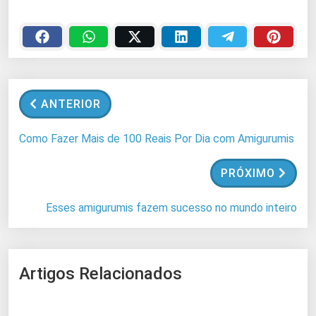
r
e
g
a
n
ANTERIOR
d
o
Como Fazer Mais de 100 Reais Por Dia com Amigurumis
.
.
PRÓXIMO
.
Esses amigurumis fazem sucesso no mundo inteiro
Artigos Relacionados