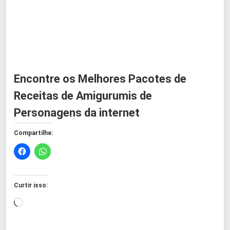
Encontre os Melhores Pacotes de
Receitas de Amigurumis de
Personagens da internet
Compartilhe:
Curtir isso:
C
a
r