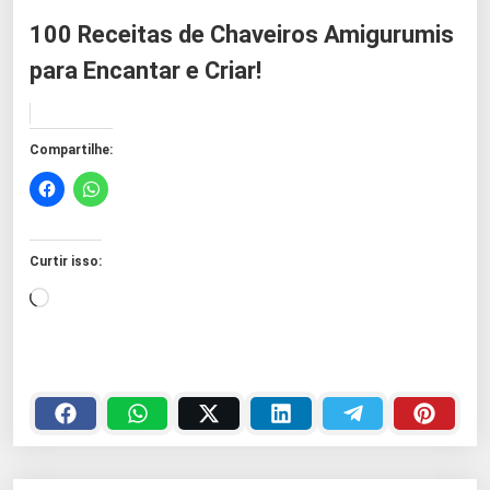
100 Receitas de Chaveiros Amigurumis
para Encantar e Criar!
Compartilhe:
Curtir isso:
C
a
r
r
e
g
a