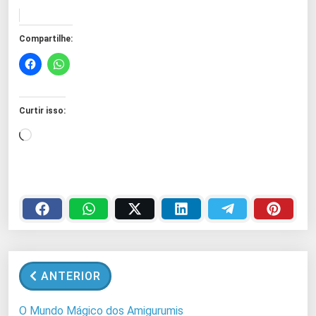
Compartilhe:
Curtir isso:
C
a
r
r
e
g
a
n
ANTERIOR
d
o
O Mundo Mágico dos Amigurumis