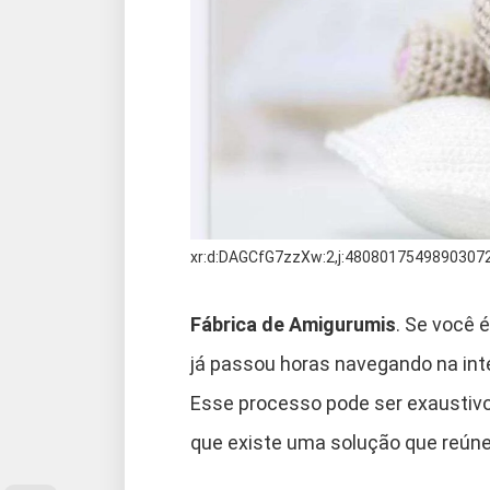
xr:d:DAGCfG7zzXw:2,j:4808017549890307
Fábrica de Amigurumis
. Se você 
já passou horas navegando na inte
Esse processo pode ser exaustivo 
que existe uma solução que reúne