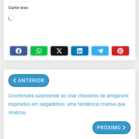
Curtir isso:
C
a
r
r
e
g
a
n
ANTERIOR
d
o
Crocheteira surpreende ao criar chaveiros de amigurumi
.
inspirados em salgadinhos: uma tendência criativa que
.
viralizou
.
PRÓXIMO