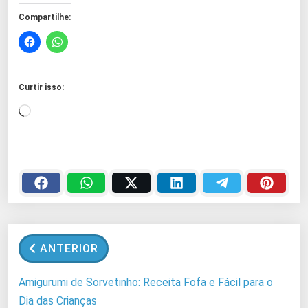
Compartilhe:
Curtir isso:
C
a
r
r
e
g
a
n
ANTERIOR
d
o
Amigurumi de Sorvetinho: Receita Fofa e Fácil para o
.
Dia das Crianças