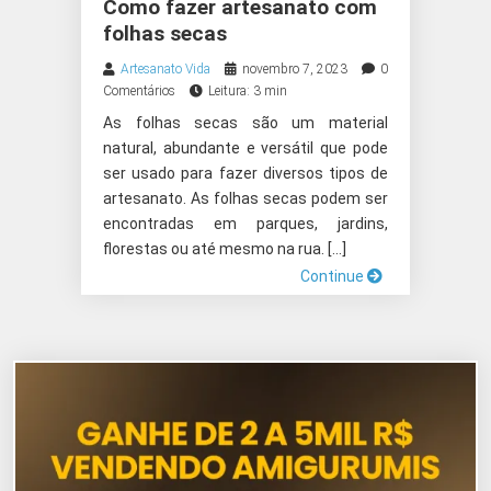
ARTESANAIS
|
UTILIDADES
Como fazer artesanato com
folhas secas
Artesanato Vida
novembro 7, 2023
0
Comentários
Leitura: 3 min
As folhas secas são um material
natural, abundante e versátil que pode
ser usado para fazer diversos tipos de
artesanato. As folhas secas podem ser
encontradas em parques, jardins,
florestas ou até mesmo na rua. […]
Continue