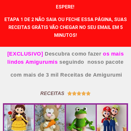
ESPERE!
ETAPA 1 DE 2 NÃO SAIA OU FECHE ESSA PÁGINA, SUAS
RECEITAS GRÁTIS VÃO CHEGAR NO SEU EMAIL EM 5
MINUTOS!
[EXCLUSIVO]
Descubra como fazer
os mais
lindos Amigurumis
seguindo nosso pacote
com mais de 3 mil Receitas de Amigurumi
RECEITAS




