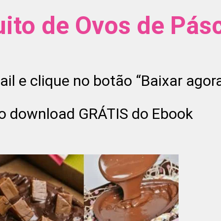
uito de Ovos de Pás
il e clique no botão “Baixar agor
 o download GRÁTIS do Ebook