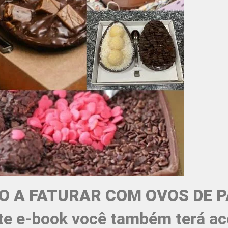
 A FATURAR COM OVOS DE P
te e-book você também terá ac