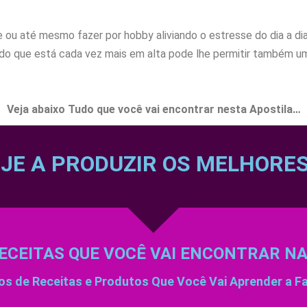
 ou até mesmo fazer por hobby aliviando o estresse do dia a dia
o que está cada vez mais em alta pode lhe permitir também um
Veja abaixo Tudo que você vai encontrar nesta Apostila…
JE A PRODUZIR OS MELHORE
ECEITAS QUE VOCÊ VAI ENCONTRAR N
os de Receitas e Produtos Que Você Vai Aprender a F